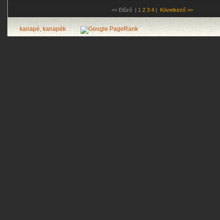
<< Előző | 1
2
3
4
|
Következő >>
kanapé, kanapék