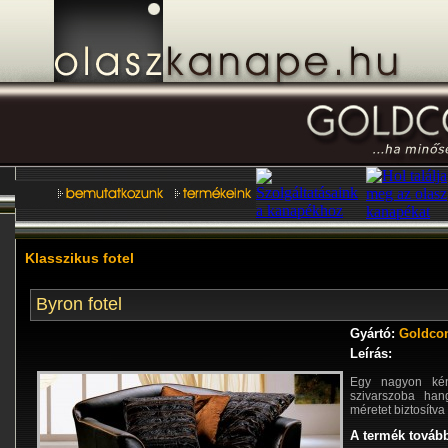
Klasszikus fotel
Byron fotel
Gyártó:
Goldcon
Leírás:
Egy nagyon kén
szivarszoba hang
méretet biztosítva 
A termék tovább