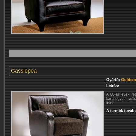
Cassiopea
Gyártó:
Goldcon
Leírás:
A 60-as évek ret
karfa egyedi ívelt
fotel.
A termék tovább